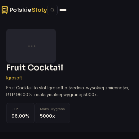
Polskie
Sloty
Gry Hazardowe
Darmowe Spiny
LOGO
Kasyno Online
Fruit Cocktail
Gry Owoce
Igrosoft
Gry Jednoręki Bandyta
Fruit Cocktail to slot Igrosoft o średnio-wysokiej zmienności,
RTP 96.00% i maksymalnej wygranej 5000x.
Sloty Hot Spot
RTP
Maks. wygrana
96.00%
5000x